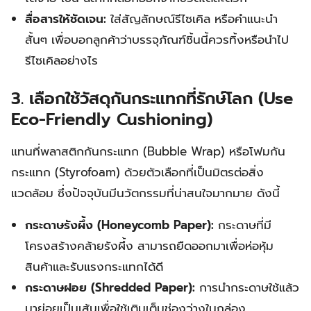
สื่อสารให้ชัดเจน:
ใส่สัญลักษณ์รีไซเคิล หรือคำแนะนำ
สั้นๆ เพื่อบอกลูกค้าว่าบรรจุภัณฑ์ชิ้นนี้ควรทิ้งหรือนำไป
รีไซเคิลอย่างไร
3. เลือกใช้วัสดุกันกระแทกที่รักษ์โลก (Use
Eco-Friendly Cushioning)
แทนที่พลาสติกกันกระแทก (Bubble Wrap) หรือโฟมกัน
กระแทก (Styrofoam) ด้วยตัวเลือกที่เป็นมิตรต่อสิ่ง
แวดล้อม ซึ่งปัจจุบันมีนวัตกรรมที่น่าสนใจมากมาย ดังนี้
กระดาษรังผึ้ง (Honeycomb Paper):
กระดาษที่มี
โครงสร้างคล้ายรังผึ้ง สามารถยืดออกมาเพื่อห่อหุ้ม
สินค้าและรับแรงกระแทกได้ดี
กระดาษฝอย (Shredded Paper):
การนำกระดาษใช้แล้ว
มาย่อยเป็นเส้นเพื่อใช้เติมเต็มช่องว่างในกล่อง