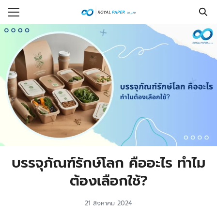
Skip
to
Search
content
for:
รก
ร
กับเรา
งซื้อ
ที่พบบ่อย
รู้
บรรจุภัณฑ์รักษ์โลก คืออะไร ทำไม
อเรา
ต้องเลือกใช้?
21 สิงหาคม 2024