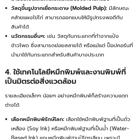
วัสดุขึ้นรูปจากเยื่อกระดาษ (Molded Pulp):
มีลักษณะ
คล้ายแผงไข่ไก่ สามารถออกแบบให้มีรูปทรงพอดีกับ
สินค้าได้
นวัตกรรมอื่นๆ:
เช่น วัสดุกันกระแทกที่ทำจากแป้ง
ข้าวโพด ซึ่งสามารถย่อยสลายได้ หรือแม้แต่ ป็อปคอร์นที่
นำมาใช้กันกระแทกสำหรับสินค้าบางประเภท
4. ใช้เทคโนโลยีหมึกพิมพ์และงานพิมพ์ที่
เป็นมิตรต่อสิ่งแวดล้อม
รายละเอียดเล็กๆ น้อยๆ อย่างหมึกพิมพ์ก็สร้างความแตก
ต่างได้
เลือกหมึกพิมพ์รักษ์โลก:
เลือกใช้หมึกพิมพ์ฐานที่เป็นถั่ว
เหลือง (Soy Ink) หรือหมึกพิมพ์ฐานที่เป็นน้ำ (Water-
Based Ink) แทนหมึกพิมพ์ฐานปิโตรเลียม เพราะมี