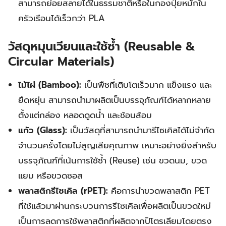
สามารถย่อยสลายได้ในธรรมชาติหรือในกองปุ๋ยหมักใน
ครัวเรือนได้เร็วกว่า PLA
วัสดุหมุนเวียนและใช้ซ้ำ (Reusable &
Circular Materials)
ไม้ไผ่ (Bamboo):
เป็นพืชที่เติบโตเร็วมาก แข็งแรง และ
ยืดหยุ่น สามารถนำมาผลิตเป็นบรรจุภัณฑ์ได้หลากหลาย
ตั้งแต่กล่อง หลอดดูดน้ำ และช้อนส้อม
แก้ว (Glass):
เป็นวัสดุที่สามารถนำมารีไซเคิลได้ไม่จำกัด
จำนวนครั้งโดยไม่สูญเสียคุณภาพ เหมาะอย่างยิ่งสำหรับ
บรรจุภัณฑ์ที่เน้นการใช้ซ้ำ (Reuse) เช่น ขวดนม, ขวด
แยม หรือขวดซอส
พลาสติกรีไซเคิล (rPET):
คือการนำขวดพลาสติก PET
ที่ใช้แล้วมาผ่านกระบวนการรีไซเคิลเพื่อผลิตเป็นขวดใหม่
เป็นการลดการใช้พลาสติกที่ผลิตจากปิโตรเลียมโดยตรง