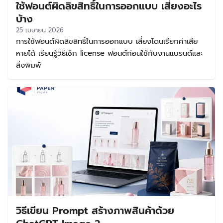
ใช้ฟอนต์ผิดลิขสิทธิ์ในการออกแบบ เสี่ยงอะไร
เพิ่มเติมในขอบเขตที่กำหนด จุดสำคัญคือคำว่า “ฟรี” ไม่ได้แปล
ว่าใช้ได้ทุกแบบเสมอไป บางฟอนต์ให้ใช้ฟรีเฉพาะงานส่วนตัว แต่
บ้าง
หากนำไปใช้ขายของ หรือใช้สร้างแบรนด์ อาจเข้าข่ายละเมิดสิทธิ์
25 เมษายน 2026
ได้ ดังนั้นก่อนดาวน์โหลดฟอนต์ฟรีใช้ขายของ ควรอ่านเงื่อนไข
การใช้ฟอนต์ผิดลิขสิทธิ์ในการออกแบบ เสี่ยงโดนเรียกค่าเสีย
การใช้งานให้ชัดเจนทุกครั้ง การเลือกฟอนต์ที่ถูกต้องตั้งแต่ต้น
หายได้ เรียนรู้วิธีเช็ก license ฟอนต์ก่อนใช้กับงานแบรนด์และ
จะช่วยลดความเสี่ยงทางกฎหมาย ทำให้งานดูน่าเชื่อถือขึ้น และ
สิ่งพิมพ์
ทำให้แบรนด์วางระบบงานออกแบบได้ต่อเนื่องในระยะยาว วิธีเช็
กว่าฟอนต์ใช้ฟรีและใช้เชิงพาณิชย์ได้จริง ก่อนใช้งานฟอนต์ใดๆ
ควรเช็กจากแหล่งที่มาหลัก ไม่ใช่ดูแค่คำว่า free download
บนเว็บไซต์รวมฟอนต์ เพราะข้อมูลอาจไม่ครบหรือไม่อัปเดต วิธี
เช็กเบื้องต้นมีดังนี้ […]
วิธีเขียน Prompt สร้างภาพสินค้าด้วย