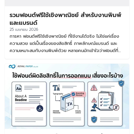
รวมฟอนต์ฟรีใช้เชิงพาณิชย์ สำหรับงานพิมพ์
และแบรนด์
25 เมษายน 2026
การหา ฟอนต์ฟรีใช้เชิงพาณิชย์ ที่ใช้งานได้จริง ไม่ใช่แค่เรื่อง
ความสวย แต่เป็นเรื่องของลิขสิทธิ์ ภาพลักษณ์แบรนด์ และ
ความเหมาะสมกับงานพิมพ์ด้วย หลายคนมักเข้าใจว่าฟอนต์ที่
ดาวน์โหลดฟรีสามารถนำไปใช้ขายของได้ทันที แต่ในความจริง
ฟอนต์แต่ละชุดมีเงื่อนไขต่างกัน บางตัวใช้ฟรีเฉพาะงานส่วนตัว
บางตัวใช้ฟรีกับงานเชิงพาณิชย์ได้จริง บทความนี้จึงรวบรวม
แนวทางเลือกฟอนต์ฟรีใช้ได้เชิงพาณิชย์ พร้อมแนะนำกลุ่ม
ฟอนต์ที่เหมาะกับงานออกแบบ งานพิมพ์ โลโก้ และแพ็กเกจจิ้ง
เพื่อให้คุณใช้งานได้อย่างมั่นใจและไม่เสี่ยงเรื่องลิขสิทธิ์ ฟอนต์
ฟรีใช้เชิงพาณิชย์ คืออะไร และสำคัญอย่างไร คำว่า ฟอนต์ฟรี
ใช้เชิงพาณิชย์ หมายถึงฟอนต์ที่เจ้าของลิขสิทธิ์อนุญาตให้นำไป
ใช้ในงานที่มีเป้าหมายทางธุรกิจได้ เช่น ทำสื่อโฆษณา ออกแบบ
แพ็กเกจจิ้ง ทำโลโก้ ออกแบบเมนู ป้ายร้าน โพสต์ขายสินค้า
หรือเอกสารทางการตลาดต่างๆ โดยไม่จำเป็นต้องซื้อไลเซนส์