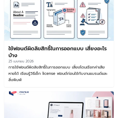
ฟอนต์ที่เหมาะกับงานออกแบบ งานพิมพ์ โลโก้ และแพ็กเกจจิ้ง
เพื่อให้คุณใช้งานได้อย่างมั่นใจและไม่เสี่ยงเรื่องลิขสิทธิ์ ฟอนต์
ฟรีใช้เชิงพาณิชย์ คืออะไร และสำคัญอย่างไร คำว่า ฟอนต์ฟรี
ใช้เชิงพาณิชย์ หมายถึงฟอนต์ที่เจ้าของลิขสิทธิ์อนุญาตให้นำไป
ใช้ในงานที่มีเป้าหมายทางธุรกิจได้ เช่น ทำสื่อโฆษณา ออกแบบ
แพ็กเกจจิ้ง ทำโลโก้ ออกแบบเมนู ป้ายร้าน โพสต์ขายสินค้า
หรือเอกสารทางการตลาดต่างๆ โดยไม่จำเป็นต้องซื้อไลเซนส์
ใช้ฟอนต์ผิดลิขสิทธิ์ในการออกแบบ เสี่ยงอะไร
เพิ่มเติมในขอบเขตที่กำหนด จุดสำคัญคือคำว่า “ฟรี” ไม่ได้แปล
ว่าใช้ได้ทุกแบบเสมอไป บางฟอนต์ให้ใช้ฟรีเฉพาะงานส่วนตัว แต่
บ้าง
หากนำไปใช้ขายของ หรือใช้สร้างแบรนด์ อาจเข้าข่ายละเมิดสิทธิ์
25 เมษายน 2026
ได้ ดังนั้นก่อนดาวน์โหลดฟอนต์ฟรีใช้ขายของ ควรอ่านเงื่อนไข
การใช้ฟอนต์ผิดลิขสิทธิ์ในการออกแบบ เสี่ยงโดนเรียกค่าเสีย
การใช้งานให้ชัดเจนทุกครั้ง การเลือกฟอนต์ที่ถูกต้องตั้งแต่ต้น
หายได้ เรียนรู้วิธีเช็ก license ฟอนต์ก่อนใช้กับงานแบรนด์และ
จะช่วยลดความเสี่ยงทางกฎหมาย ทำให้งานดูน่าเชื่อถือขึ้น และ
สิ่งพิมพ์
ทำให้แบรนด์วางระบบงานออกแบบได้ต่อเนื่องในระยะยาว วิธีเช็
กว่าฟอนต์ใช้ฟรีและใช้เชิงพาณิชย์ได้จริง ก่อนใช้งานฟอนต์ใดๆ
ควรเช็กจากแหล่งที่มาหลัก ไม่ใช่ดูแค่คำว่า free download
บนเว็บไซต์รวมฟอนต์ เพราะข้อมูลอาจไม่ครบหรือไม่อัปเดต วิธี
เช็กเบื้องต้นมีดังนี้ […]