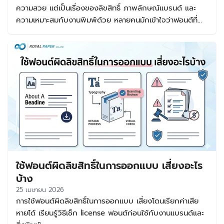
ความสวย แต่เป็นเรื่องของลิขสิทธิ์ ภาพลักษณ์แบรนด์ และ
ความเหมาะสมกับงานพิมพ์ด้วย หลายคนมักเข้าใจว่าฟอนต์ที่
ดาวน์โหลดฟรีสามารถนำไปใช้ขายของได้ทันที แต่ในความจริง
ฟอนต์แต่ละชุดมีเงื่อนไขต่างกัน บางตัวใช้ฟรีเฉพาะงานส่วนตัว
บางตัวใช้ฟรีกับงานเชิงพาณิชย์ได้จริง บทความนี้จึงรวบรวม
แนวทางเลือกฟอนต์ฟรีใช้ได้เชิงพาณิชย์ พร้อมแนะนำกลุ่ม
ฟอนต์ที่เหมาะกับงานออกแบบ งานพิมพ์ โลโก้ และแพ็กเกจจิ้ง
เพื่อให้คุณใช้งานได้อย่างมั่นใจและไม่เสี่ยงเรื่องลิขสิทธิ์ ฟอนต์
ฟรีใช้เชิงพาณิชย์ คืออะไร และสำคัญอย่างไร คำว่า ฟอนต์ฟรี
ใช้เชิงพาณิชย์ หมายถึงฟอนต์ที่เจ้าของลิขสิทธิ์อนุญาตให้นำไป
ใช้ในงานที่มีเป้าหมายทางธุรกิจได้ เช่น ทำสื่อโฆษณา ออกแบบ
แพ็กเกจจิ้ง ทำโลโก้ ออกแบบเมนู ป้ายร้าน โพสต์ขายสินค้า
หรือเอกสารทางการตลาดต่างๆ โดยไม่จำเป็นต้องซื้อไลเซนส์
ใช้ฟอนต์ผิดลิขสิทธิ์ในการออกแบบ เสี่ยงอะไร
เพิ่มเติมในขอบเขตที่กำหนด จุดสำคัญคือคำว่า “ฟรี” ไม่ได้แปล
ว่าใช้ได้ทุกแบบเสมอไป บางฟอนต์ให้ใช้ฟรีเฉพาะงานส่วนตัว แต่
บ้าง
หากนำไปใช้ขายของ หรือใช้สร้างแบรนด์ อาจเข้าข่ายละเมิดสิทธิ์
25 เมษายน 2026
ได้ ดังนั้นก่อนดาวน์โหลดฟอนต์ฟรีใช้ขายของ ควรอ่านเงื่อนไข
การใช้ฟอนต์ผิดลิขสิทธิ์ในการออกแบบ เสี่ยงโดนเรียกค่าเสีย
การใช้งานให้ชัดเจนทุกครั้ง การเลือกฟอนต์ที่ถูกต้องตั้งแต่ต้น
หายได้ เรียนรู้วิธีเช็ก license ฟอนต์ก่อนใช้กับงานแบรนด์และ
จะช่วยลดความเสี่ยงทางกฎหมาย ทำให้งานดูน่าเชื่อถือขึ้น และ