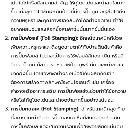
เน้นโลโก้หรือข้อความสำคัญ ให้ดูโดดเด่นและน่าสนใจมาก
ขึ้น เมื่อลูกค้าได้สัมผัสกับป้ายที่มีการปั๊มนูน จะรู้สึกได้ถึง
ความหรูหราและคุณภาพของสินค้าได้อย่างชัดเจน ทำให้
อยากหยิบจับและเลือกซื้อสินค้าชิ้นนั้นมากขึ้นนั่นเอง
การปั๊มฟอยล์ (Foil Stamping):
อีกหนึ่งเทคนิคที่ช่วย
เพิ่มความหรูหราและดึงดูดสายตาให้กับป้ายติดสินค้าคือ
การปั๊มฟอยล์ ไม่ว่าจะเป็นการใช้ฟอยล์สีทอง เงิน หรือสี
อื่น ๆ ก็ตาม ก็สามารถช่วยให้ป้ายดูพรีเมียมและน่าสนใจ
มากยิ่งขึ้น โดยเฉพาะอย่างยิ่งเมื่อใช้กับผลิตภัณฑ์ที่
ต้องการสร้างภาพลักษณ์ระดับไฮเอนด์ เช่น เครื่อง
สำอางหรืออาหารเสริม การปั๊มฟอยล์จะช่วยทำให้ข้อความ
หรือโลโก้ดูโดดเด่นและน่าจดจำมากขึ้นอย่างแน่นอน
การปั๊มทองเค (Hot Stamping):
สำหรับเทคนิคสุดท้าย
ที่อยากแนะนำคือ การปั๊มทองเค ซึ่งมีลักษณะคล้ายกับ
การปั๊มฟอยล์ แต่จะใช้ความร้อนเพื่อให้ฟอยล์ติดแน่นกับ