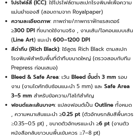
โปรไฟล์สี (ICC)
: ใช้โปรไฟล์ตามสเปกโรงพิมพ์เพื่อความ
แม่นยำของสี (สอบถามจาก Royalpaper)
ความละเอียดภาพ
: ภาพถ่าย/ภาพกราฟิกแรสเตอร์
≥300 DPI
ที่ขนาดใช้งานจริง , งานเส้น/ไอคอนแบบเส้น
(
Line Art
) แนะนำ
600–1200 DPI
สีดำทึบ (Rich Black)
: ใช้สูตร Rich Black ตามสเปก
โรงพิมพ์สำหรับพื้นที่ดำทึบขนาดใหญ่ (ตรวจสอบกับทีม
Prepress ก่อนเสมอ)
Bleed & Safe Area
: เว้น
Bleed ขั้นต่ำ 3 mm
รอบ
งาน (งานไดคัทซับซ้อนแนะนำ 5 mm) และ
Safe Area
3–5 mm
สำหรับข้อความ/โลโก้สำคัญ
ฟอนต์และเส้นบางๆ
: แปลงฟอนต์เป็น
Outline
ทั้งหมด
, ความหนาเส้นแนะนำ
≥0.25 pt
(ตัวอักษรกลับสีพื้นควร
≥0.35–0.5 pt) , ขนาดตัวอักษรแนะนำ
≥6 pt
(งานตัว
หนังสือกลับขาวบนพื้นเข้มควร ≥7–8 pt)