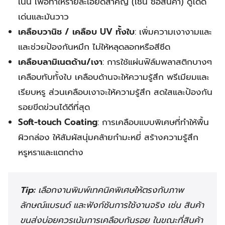
เน้น เพื่อทำให้รายละเอียดสำคัญ (เช่น ชื่อสินค้า) ดูโดด
เด่นและมันวาว
เคลือบวานิช / เคลือบ UV ทั้งใบ
: เพิ่มความเงางามและ
และช่วยป้องกันหมึก ไม่ให้หลุดลอกหรือสีซีด
เคลือบลามิเนตด้าน/เงา
: การใช้แผ่นฟิล์มพลาสติกบางๆ
เคลือบทับทั้งใบ เคลือบด้านจะให้ความรู้สึก พรีเมียมและ
เรียบหรู ส่วนเคลือบเงาจะให้ความรู้สึก สดใสและป้องกัน
รอยขีดข่วนได้ดีที่สุด
Soft-touch Coating
: การเคลือบแบบพิเศษที่ทำให้พื้น
ผิวกล่อง ให้สัมผัสนุ่มคล้ายกำมะหยี่ สร้างความรู้สึก
หรูหราและแตกต่าง
Tip:
เลือกงานพิมพ์เทคนิคพิเศษให้ตรงกับภาพ
ลักษณ์แบรนด์ และฟังก์ชันการใช้งานจริง เช่น สินค้า
ขนส่งบ่อยควรเน้นการเคลือบกันรอย ในขณะที่สินค้า