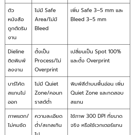
ตัว
ไม่มี Safe
เพิ่ม Safe 3–5 mm และ
หนังสือ
Area/ไม่มี
Bleed 3–5 mm
ถูกตัดริม
Bleed
งาน
Dieline
ตั้งเป็น
เปลี่ยนเป็น Spot 100%
ติดพิมพ์
Process/ไม่
และตั้ง Overprint
ลงงาน
Overprint
บาร์โค้ด
ไม่มี Quiet
พิมพ์สีดำบนพื้นอ่อน เพิ่ม
สแกนไม่
Zone/คอนท
Quiet Zone และทดสอบ
ออก
ราสต์ต่ำ
สแกน
ภาพแตก/
ความละเอียด
ใช้ภาพ 300 DPI ที่ขนาด
ไม่คมชัด
ต่ำ/สเกลเกิน
จริง หรือใช้เวกเตอร์แทน
ไป