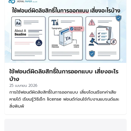
ฟอนต์แต่ละชุดมีเงื่อนไขต่างกัน บางตัวใช้ฟรีเฉพาะงานส่วนตัว
บางตัวใช้ฟรีกับงานเชิงพาณิชย์ได้จริง บทความนี้จึงรวบรวม
แนวทางเลือกฟอนต์ฟรีใช้ได้เชิงพาณิชย์ พร้อมแนะนำกลุ่ม
ฟอนต์ที่เหมาะกับงานออกแบบ งานพิมพ์ โลโก้ และแพ็กเกจจิ้ง
เพื่อให้คุณใช้งานได้อย่างมั่นใจและไม่เสี่ยงเรื่องลิขสิทธิ์ ฟอนต์
ฟรีใช้เชิงพาณิชย์ คืออะไร และสำคัญอย่างไร คำว่า ฟอนต์ฟรี
ใช้เชิงพาณิชย์ หมายถึงฟอนต์ที่เจ้าของลิขสิทธิ์อนุญาตให้นำไป
ใช้ในงานที่มีเป้าหมายทางธุรกิจได้ เช่น ทำสื่อโฆษณา ออกแบบ
แพ็กเกจจิ้ง ทำโลโก้ ออกแบบเมนู ป้ายร้าน โพสต์ขายสินค้า
หรือเอกสารทางการตลาดต่างๆ โดยไม่จำเป็นต้องซื้อไลเซนส์
ใช้ฟอนต์ผิดลิขสิทธิ์ในการออกแบบ เสี่ยงอะไร
เพิ่มเติมในขอบเขตที่กำหนด จุดสำคัญคือคำว่า “ฟรี” ไม่ได้แปล
ว่าใช้ได้ทุกแบบเสมอไป บางฟอนต์ให้ใช้ฟรีเฉพาะงานส่วนตัว แต่
บ้าง
หากนำไปใช้ขายของ หรือใช้สร้างแบรนด์ อาจเข้าข่ายละเมิดสิทธิ์
25 เมษายน 2026
ได้ ดังนั้นก่อนดาวน์โหลดฟอนต์ฟรีใช้ขายของ ควรอ่านเงื่อนไข
การใช้ฟอนต์ผิดลิขสิทธิ์ในการออกแบบ เสี่ยงโดนเรียกค่าเสีย
การใช้งานให้ชัดเจนทุกครั้ง การเลือกฟอนต์ที่ถูกต้องตั้งแต่ต้น
หายได้ เรียนรู้วิธีเช็ก license ฟอนต์ก่อนใช้กับงานแบรนด์และ
จะช่วยลดความเสี่ยงทางกฎหมาย ทำให้งานดูน่าเชื่อถือขึ้น และ
สิ่งพิมพ์
ทำให้แบรนด์วางระบบงานออกแบบได้ต่อเนื่องในระยะยาว วิธีเช็
กว่าฟอนต์ใช้ฟรีและใช้เชิงพาณิชย์ได้จริง ก่อนใช้งานฟอนต์ใดๆ
ควรเช็กจากแหล่งที่มาหลัก ไม่ใช่ดูแค่คำว่า free download