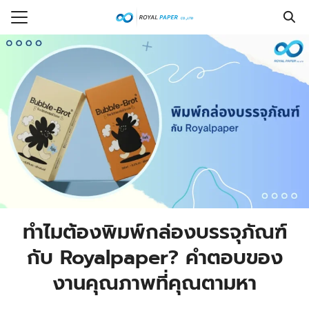
Skip
to
Search
content
for:
รก
ร
กับเรา
งซื้อ
ที่พบบ่อย
รู้
ทำไมต้องพิมพ์กล่องบรรจุภัณฑ์
อเรา
กับ Royalpaper? คำตอบของ
งานคุณภาพที่คุณตามหา