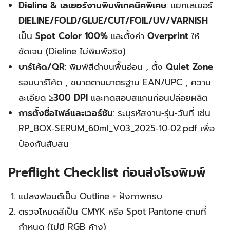
Dieline & เลเยอร์งานพิมพ์เทคนิคพิเศษ
: แยกเลเยอร์
DIELINE/FOLD/GLUE/CUT/FOIL/UV/VARNISH
เป็น
Spot Color 100%
และตั้งค่า
Overprint
ให้
ชัดเจน (Dieline ไม่พิมพ์จริง)
บาร์โค้ด/QR
: พิมพ์สีดำบนพื้นอ่อน , ตั้ง
Quiet Zone
รอบบาร์โค้ด , ขนาดตามมาตรฐาน EAN/UPC , ความ
ละเอียด
≥300 DPI
และทดสอบสแกนก่อนปล่อยผลิต
การตั้งชื่อไฟล์และเวอร์ชัน
: ระบุรหัสงาน‑รุ่น‑วันที่ เช่น
RP_BOX‑SERUM_60ml_V03_2025‑10‑02.pdf เพื่อ
ป้องกันสับสน
Preflight Checklist ก่อนส่งโรงพิมพ์
แปลงฟอนต์เป็น Outline + ฝังภาพครบ
ตรวจโหมดสีเป็น CMYK หรือ Spot Pantone ตามที่
กำหนด (ไม่มี RGB ค้าง)