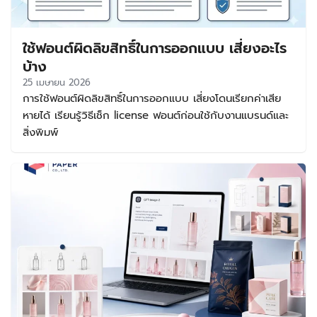
แพ็กเกจจิ้ง ทำโลโก้ ออกแบบเมนู ป้ายร้าน โพสต์ขายสินค้า
หรือเอกสารทางการตลาดต่างๆ โดยไม่จำเป็นต้องซื้อไลเซนส์
ใช้ฟอนต์ผิดลิขสิทธิ์ในการออกแบบ เสี่ยงอะไร
เพิ่มเติมในขอบเขตที่กำหนด จุดสำคัญคือคำว่า “ฟรี” ไม่ได้แปล
ว่าใช้ได้ทุกแบบเสมอไป บางฟอนต์ให้ใช้ฟรีเฉพาะงานส่วนตัว แต่
บ้าง
หากนำไปใช้ขายของ หรือใช้สร้างแบรนด์ อาจเข้าข่ายละเมิดสิทธิ์
25 เมษายน 2026
ได้ ดังนั้นก่อนดาวน์โหลดฟอนต์ฟรีใช้ขายของ ควรอ่านเงื่อนไข
การใช้ฟอนต์ผิดลิขสิทธิ์ในการออกแบบ เสี่ยงโดนเรียกค่าเสีย
การใช้งานให้ชัดเจนทุกครั้ง การเลือกฟอนต์ที่ถูกต้องตั้งแต่ต้น
หายได้ เรียนรู้วิธีเช็ก license ฟอนต์ก่อนใช้กับงานแบรนด์และ
จะช่วยลดความเสี่ยงทางกฎหมาย ทำให้งานดูน่าเชื่อถือขึ้น และ
สิ่งพิมพ์
ทำให้แบรนด์วางระบบงานออกแบบได้ต่อเนื่องในระยะยาว วิธีเช็
กว่าฟอนต์ใช้ฟรีและใช้เชิงพาณิชย์ได้จริง ก่อนใช้งานฟอนต์ใดๆ
ควรเช็กจากแหล่งที่มาหลัก ไม่ใช่ดูแค่คำว่า free download
บนเว็บไซต์รวมฟอนต์ เพราะข้อมูลอาจไม่ครบหรือไม่อัปเดต วิธี
เช็กเบื้องต้นมีดังนี้ […]