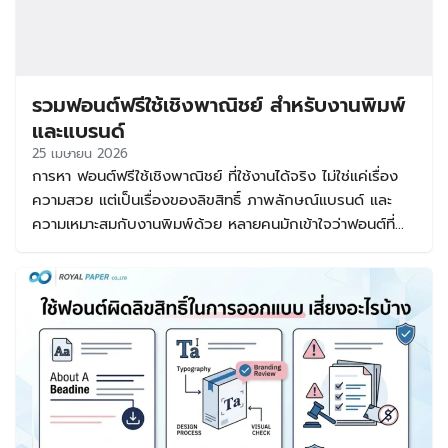
รวมฟอนต์ฟรีใช้เชิงพาณิชย์ สำหรับงานพิมพ์
และแบรนด์
25 เมษายน 2026
การหา ฟอนต์ฟรีใช้เชิงพาณิชย์ ที่ใช้งานได้จริง ไม่ใช่แค่เรื่อง
ความสวย แต่เป็นเรื่องของลิขสิทธิ์ ภาพลักษณ์แบรนด์ และ
ความเหมาะสมกับงานพิมพ์ด้วย หลายคนมักเข้าใจว่าฟอนต์ที่
ดาวน์โหลดฟรีสามารถนำไปใช้ขายของได้ทันที แต่ในความจริง
ฟอนต์แต่ละชุดมีเงื่อนไขต่างกัน บางตัวใช้ฟรีเฉพาะงานส่วนตัว
บางตัวใช้ฟรีกับงานเชิงพาณิชย์ได้จริง บทความนี้จึงรวบรวม
แนวทางเลือกฟอนต์ฟรีใช้ได้เชิงพาณิชย์ พร้อมแนะนำกลุ่ม
ฟอนต์ที่เหมาะกับงานออกแบบ งานพิมพ์ โลโก้ และแพ็กเกจจิ้ง
เพื่อให้คุณใช้งานได้อย่างมั่นใจและไม่เสี่ยงเรื่องลิขสิทธิ์ ฟอนต์
ฟรีใช้เชิงพาณิชย์ คืออะไร และสำคัญอย่างไร คำว่า ฟอนต์ฟรี
ใช้เชิงพาณิชย์ หมายถึงฟอนต์ที่เจ้าของลิขสิทธิ์อนุญาตให้นำไป
ใช้ในงานที่มีเป้าหมายทางธุรกิจได้ เช่น ทำสื่อโฆษณา ออกแบบ