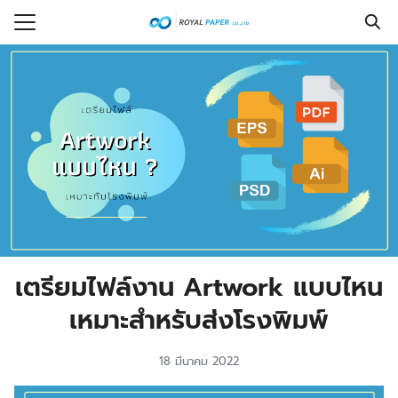
Skip
to
Search
content
for:
รก
ร
กับเรา
งซื้อ
ที่พบบ่อย
รู้
เตรียมไฟล์งาน Artwork แบบไหน
อเรา
เหมาะสำหรับส่งโรงพิมพ์
18 มีนาคม 2022